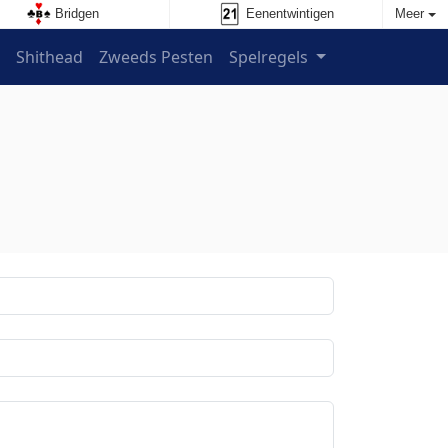
Bridgen
Eenentwintigen
Meer
s
Shithead
Zweeds Pesten
Spelregels